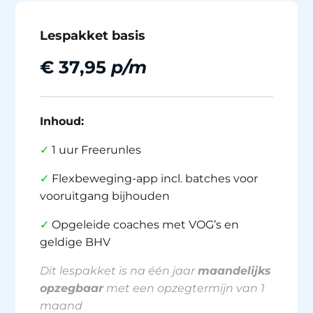
Lespakket basis
€ 37,95
p/m
Inhoud:
✓
1 uur Freerunles
✓
Flexbeweging-app incl. batches voor
vooruitgang bijhouden
✓
Opgeleide coaches met VOG’s en
geldige BHV
Dit lespakket is na één jaar
maandelijks
opzegbaar
met een opzegtermijn van 1
maand