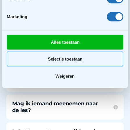
Marketing
Welke kleding is geschikt om te
dragen tijdens het freerunnen?
Alles toestaan
Hoe lang duurt het om vaardig te
worden in freerunning?
Selectie toestaan
Is er een leeftijdsgrens voor
Weigeren
freerunning?
Mag ik iemand meenemen naar
de les?