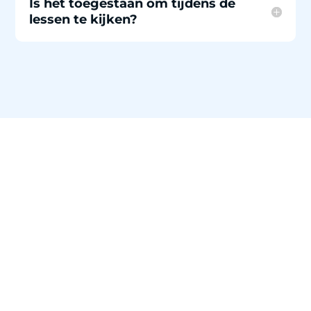
Is het toegestaan om tijdens de
lessen te kijken?
Ontdek
Freerunning!
Ervaar het met een proefles!