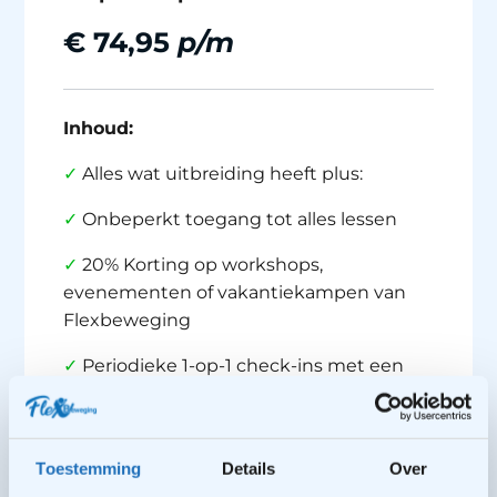
€ 74,95
p/m
Inhoud:
✓
Alles wat uitbreiding heeft plus:
✓
Onbeperkt toegang tot alles lessen
✓
20% Korting op workshops,
evenementen of vakantiekampen van
Flexbeweging
✓
Periodieke 1-op-1 check-ins met een
coach
Dit lespakket is na één jaar
maandelijks
opzegbaar
met een opzegtermijn van 1
Toestemming
Details
Over
maand